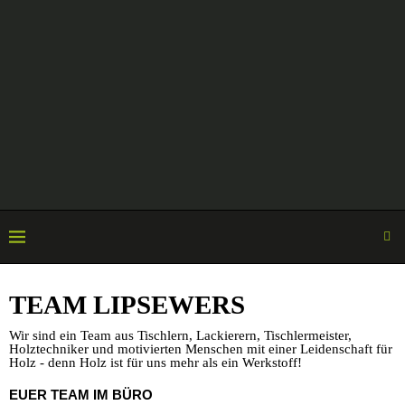
TEAM LIPSEWERS
Wir sind ein Team aus Tischlern, Lackierern, Tischlermeister,
Holztechniker und motivierten Menschen mit einer Leidenschaft für
Holz - denn Holz ist für uns mehr als ein Werkstoff!
EUER TEAM IM BÜRO